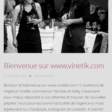
Bienvenue sur www.vinetik.com
21 JANVIER 2021
38
COMMENTS
Bonjour et bienvenue sur www.vinetik.com !! L’aventure de
l’Agence Vinétik commence ! Nicolas et Nelly s’associent
pour mieux répondre à vos attentes et trouver de nouvelles
pépites. Vous pourrez suivre l’actualité de l’agence ici mais
également sur Facebook, Instagram et LinkedIn. A bientôt