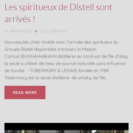
Les spiritueux de Distell sont
arrivés !
21 JANVIER 2021
223
COMMENTS
Nouveautés chez Vinétik avec l’arrivée des spiritueux du
Groupe Distell disponibles à travers la Maison
Camus! BUNNAHABHAIN distillerie au nord-est de l’île d’Islay
la seule à utiliser de l’eau de source naturelle sans influence
de tourbe -TOBERMORY & LEDAIG fondée en 1789
Tobermory est la seule distillerie de whisky de l’île...
READ MORE