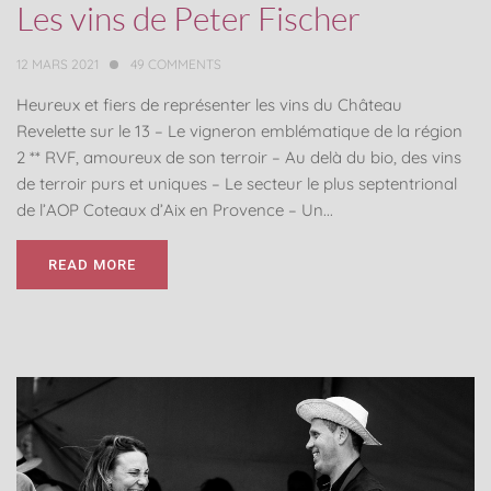
Les vins de Peter Fischer
12 MARS 2021
49
COMMENTS
Heureux et fiers de représenter les vins du Château
Revelette sur le 13 – Le vigneron emblématique de la région
2 ** RVF, amoureux de son terroir – Au delà du bio, des vins
de terroir purs et uniques – Le secteur le plus septentrional
de l’AOP Coteaux d’Aix en Provence – Un...
READ MORE