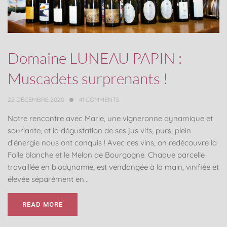
Domaine LUNEAU PAPIN :
Muscadets surprenants !
22 DÉCEMBRE 2020
41
COMMENTS
Notre rencontre avec Marie, une vigneronne dynamique et
souriante, et la dégustation de ses jus vifs, purs, plein
d’énergie nous ont conquis ! Avec ces vins, on redécouvre la
Folle blanche et le Melon de Bourgogne. Chaque parcelle
travaillée en biodynamie, est vendangée à la main, vinifiée et
élevée séparément en...
READ MORE