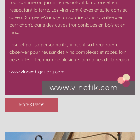
tout comme un jardin, en écoutant la nature et en
respectant la terre. Les vins sont élevés ensuite dans sa
cave à Sury-en-Vaux (« un sourire dans la vallée » en
berrichon), dans des cuves tronconiques en bois et en
inox.
Discret par sa personnalité, Vincent sait regarder et
observer pour réussir des vins complexes et racés, loin
des styles « techno » de plusieurs domaines de la région.
www.vincent-gaudry.com
ACCES PROS