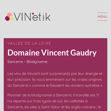
MENU
VALLÉE DE LA LOIRE
Domaine Vincent Gaudry
Sancerre – Biodynamie
Les vins de Vincent sont surprenants par leur énergie et
leur précision. Ils nous emmènent sur les vraies origines
du Sancerre « comme le faisaient les anciens autrefois ».
Pionnier de la biodynamie à Sancerre, il travaille ses 11
ha répartis sur trois types de sol, les caillottes à
Sancerre, les silex à Saint-Satur et les argilo-calcaire ; le